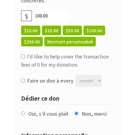
concrètes.
$
$10.00
$25.00
$50.00
$100.00
$250.00
Montant personnalisé
I'd like to help cover the transaction
fees of 0 for my donation.
Faire un don à every
Dédier ce don
Oui, s’il vous plaît
Non, merci