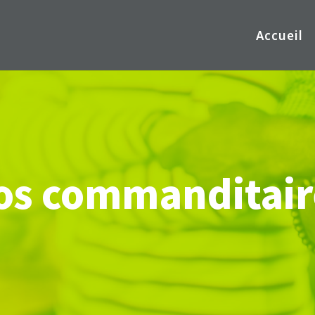
Accueil
os commanditair